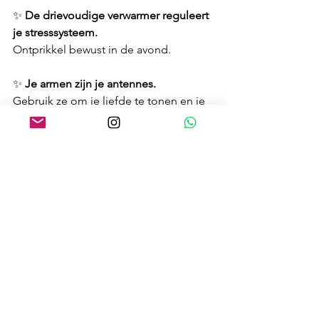
✨ 
De drievoudige verwarmer reguleert 
je stresssysteem.
Ontprikkel bewust in de avond.
✨ 
Je armen zijn je antennes.
Gebruik ze om je liefde te tonen en je 
stem te laten horen.
💖 
Dankjewel
Dankjewel voor je aanwezigheid, je 
openheid en je energie. Moge deze 
zomer een tijd zijn van bloei, vreugde 
en thuiskomen bij je hart.
Like a child — be happy for no reason.