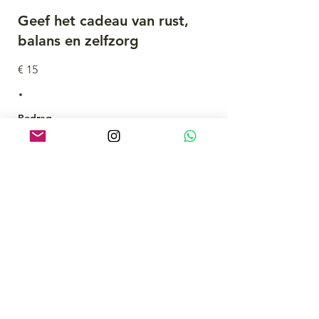
Geef het cadeau van rust,
balans en zelfzorg
€ 15
Bedrag
€ 15
€ 25
€ 50
€ 75
€ 100
€ 150
€ 200
Hoeveelheid
Nu kopen