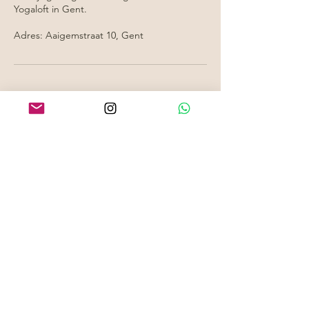
Yogaloft in Gent.
Adres: Aaigemstraat 10, Gent
Aankomende sessies
Contactgegevens
+32 486/97 92 29